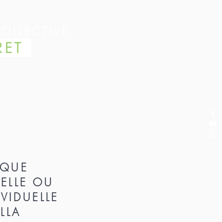
OLLECTIVE
RET
IQUE
UELLE OU
IVIDUELLE
YLLA