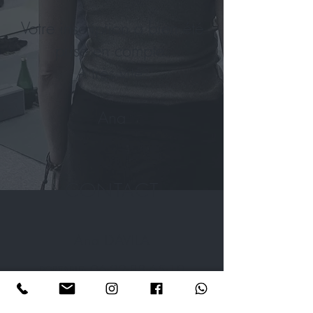
Votre inscription a bien été
prise en compte.
A très vite.
Ana
CONTACT
Ana DAVILA
06-22-88-65-19
PORTABLE:
Privilégier l'envoi de messages
, car